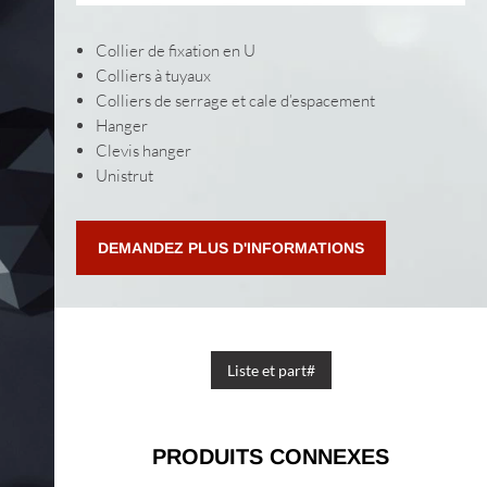
Collier de fixation en U
Colliers à tuyaux
Colliers de serrage et cale d’espacement
Hanger
Clevis hanger
Unistrut
DEMANDEZ PLUS D'INFORMATIONS
Liste et part#
PRODUITS CONNEXES