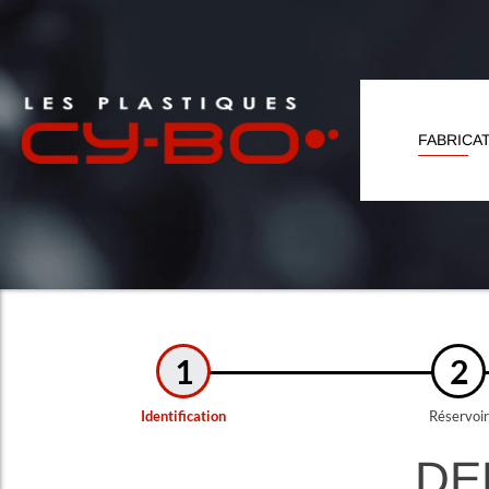
Panneau de gestion des cookies
FABRICA
1
2
Identification
Réservoir
DE