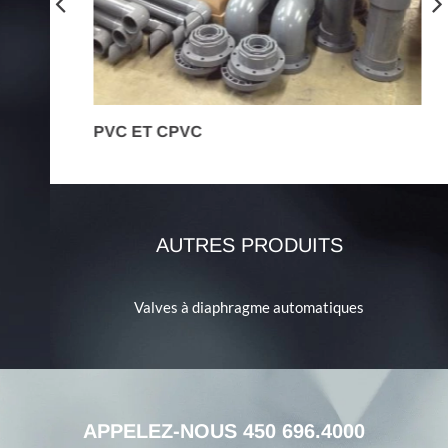
PVC ET CPVC
R
AUTRES PRODUITS
Valves à diaphragme automatiques
APPELEZ-NOUS
450 696.4000